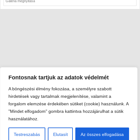
Galéria megnyitása
Fontosnak tartjuk az adatok védelmét
A böngészési élmény fokozása, a személyre szabott
Viski Károly Múzeum Kalocsa
hirdetések vagy tartalmak megjelenítése, valamint a
6300 Kalocsa, Szent István király út 25. · Telefon:
+36 78 462
forgalom elemzése érdekében sütiket (cookie) használunk. A
351
"Mindet elfogadom" gombra kattintva hozzájárulhat a sütik
© 2026 Viski Károly Múzeum Kalocsa
használatához.
Testreszabás
Elutasít
Az összes elfogadása