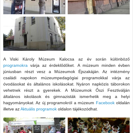
A Viski Károly Múzeum Kalocsa az év során különböző
programokra
várja az érdeklődőket. A múzeum minden évben
júniusban részt vesz a Múzeumok Éjszakáján. Az intézmény
családi napokon múzeumpedagógiai programokkal várja az
óvodásokat és általános iskolásokat. Nyáron napközis táborokon
vehetnek részt a gyerekek. A Múzeumok Őszi Fesztiválján
általános iskolások és gimnazisták ismerhetik meg a helyi
hagyományokat. Az új programokról a múzeum
Facebook
oldalán
illetve az
Aktuális programok
oldalon tájékozódhat.