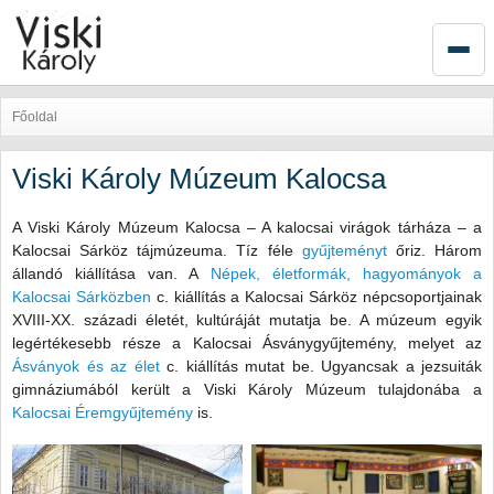
Főoldal
Viski Károly Múzeum Kalocsa
A Viski Károly Múzeum Kalocsa – A kalocsai virágok tárháza – a
Kalocsai Sárköz tájmúzeuma. Tíz féle
gyűjteményt
őriz. Három
állandó kiállítása van. A
Népek, életformák, hagyományok a
Kalocsai Sárközben
c. kiállítás a Kalocsai Sárköz népcsoportjainak
XVIII-XX. századi életét, kultúráját mutatja be. A múzeum egyik
legértékesebb része a Kalocsai Ásványgyűjtemény, melyet az
Ásványok és az élet
c. kiállítás mutat be. Ugyancsak a jezsuiták
gimnáziumából került a Viski Károly Múzeum tulajdonába a
Kalocsai Éremgyűjtemény
is.