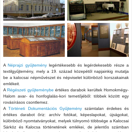
A
Néprajzi gyűjtemény
legértékesebb és legérdekesebb része a
textilgyűjtemény, mely a 19. század közepétől napjainkig mutatja
be a kalocsai népművészet és népviselet különböző korszakainak
emlékeit.
A
Régészeti gyűjteménybe
értékes darabok kerültek Homokmégy-
Halom avar- és honfoglalás-kori temetőjéből: többek között egy
rovásírásos csontlemez.
A
Történeti Dokumentációs Gyűjtemény
számtalan érdekes és
értékes darabot őriz: archív fotókat, képeslapokat, újságokat,
különböző nyomtatványokat, melyek túlnyomó többsége a Kalocsai
Sárköz és Kalocsa történetének emlékei, de jelentős számban