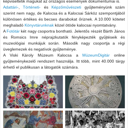
képviseltetik magukat az országos események dokumentumai is.
Adattári-
,
Történeti-
és
Képzőművészeti
gyűjteményünk szám
szerint nem nagy, de Kalocsa és a Kalocsai Sárköz szempontjából
különösen értékes és becses darabokat őriznek. A 10.000 kötetet
meghaladó
Könyvtárunknak
közel ötöde kalocsai nyomtatvány.
A
Fotótár
két nagy csoportra bontható. Jelentős részét Bárth János
és Romsics Imre néprajzkutatók fényképezték gyűjtéseik és
muzeológiai munkájuk során. Második nagy csoportja a régi
üveglemezek és negatívok gyűjteménye.
A Viski Károly Múzeum Kalocsa a
MúzeumDigitár
online
gyűjteménykezelő rendszert használja. Itt több, mint 40.000 tárgy
érhető el publikusan a látogatók számára.