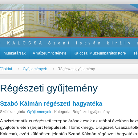
Munkatársak
A múzeum története
Kalocsai Múzeumbarátok Köre
Té
Főoldal
Gyűjtemények
Régészeti gyűjtemény
Régészeti gyűjtemény
Szabó Kálmán régészeti hagyatéka
Szülőkategória:
Gyűjtemények
·
Kategória: Régészeti gyűjtemény
A szisztematikus régészeti terepbejárások csak az utóbbi években k
gyűjtőterületén (bejárt települések: Homokmégy, Drágszél, Császártölt
Kalocsa), ezért különösen jelentős Szabó Kálmán régészeti hagyatéka