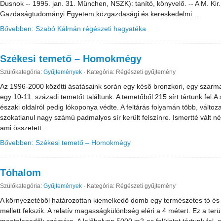
Dusnok -- 1995. jan. 31. München, NSZK): tanító, könyvelő. -- A M. Ki
Gazdaságtudományi Egyetem közgazdasági és kereskedelmi…
Bővebben: Szabó Kálmán régészeti hagyatéka
Székesi temető – Homokmégy
Szülőkategória:
Gyűjtemények
·
Kategória: Régészeti gyűjtemény
Az 1996-2000 közötti ásatásaink során egy késő bronzkori, egy szarmata
egy 10-11. századi temetőt találtunk. A temetőből 215 sírt tártunk fel.A
északi oldalról pedig lókoponya védte. A feltárás folyamán több, változ
szokatlanul nagy számú padmalyos sír került felszínre. Ismertté vált 
ami összetett…
Bővebben: Székesi temető – Homokmégy
Tóhalom
Szülőkategória:
Gyűjtemények
·
Kategória: Régészeti gyűjtemény
A környezetéből határozottan kiemelkedő domb egy természetes tó és e
mellett fekszik. A relatív magasságkülönbség eléri a 4 métert. Ez a terület