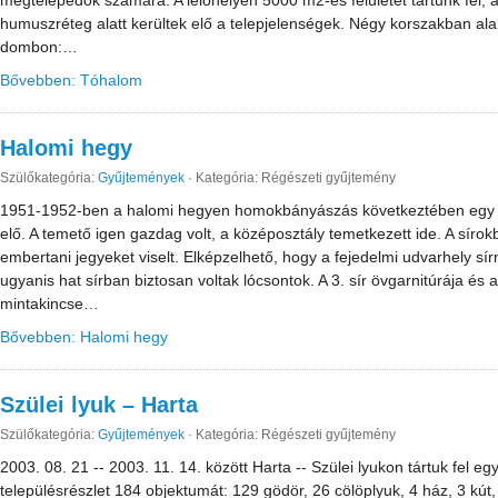
megtelepedők számára. A lelőhelyen 5000 m2-es felületet tártunk fel, 
humuszréteg alatt kerültek elő a telepjelenségek. Négy korszakban ala
dombon:…
Bővebben: Tóhalom
Halomi hegy
Szülőkategória:
Gyűjtemények
·
Kategória: Régészeti gyűjtemény
1951-1952-ben a halomi hegyen homokbányászás következtében egy hon
elő. A temető igen gazdag volt, a középosztály temetkezett ide. A sír
embertani jegyeket viselt. Elképzelhető, hogy a fejedelmi udvarhely sír
ugyanis hat sírban biztosan voltak lócsontok. A 3. sír övgarnitúrája és
mintakincse…
Bővebben: Halomi hegy
Szülei lyuk – Harta
Szülőkategória:
Gyűjtemények
·
Kategória: Régészeti gyűjtemény
2003. 08. 21 -- 2003. 11. 14. között Harta -- Szülei lyukon tártuk fel e
településrészlet 184 objektumát: 129 gödör, 26 cölöplyuk, 4 ház, 3 kút,