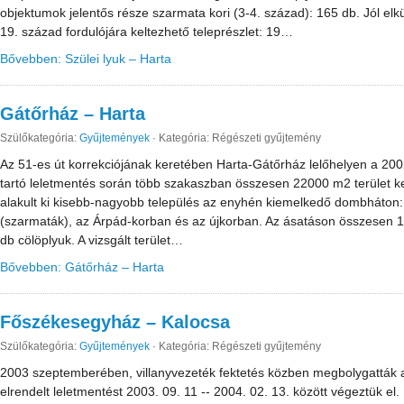
objektumok jelentős része szarmata kori (3-4. század): 165 db. Jól elkü
19. század fordulójára keltezhető teleprészlet: 19…
Bővebben: Szülei lyuk – Harta
Gátőrház – Harta
Szülőkategória:
Gyűjtemények
·
Kategória: Régészeti gyűjtemény
Az 51-es út korrekciójának keretében Harta-Gátőrház lelőhelyen a 20
tartó leletmentés során több szakaszban összesen 22000 m2 terület ke
alakult ki kisebb-nagyobb település az enyhén kiemelkedő dombháton:
(szarmaták), az Árpád-korban és az újkorban. Az ásatáson összesen 1
db cölöplyuk. A vizsgált terület…
Bővebben: Gátőrház – Harta
Főszékesegyház – Kalocsa
Szülőkategória:
Gyűjtemények
·
Kategória: Régészeti gyűjtemény
2003 szeptemberében, villanyvezeték fektetés közben megbolygatták a
elrendelt leletmentést 2003. 09. 11 -- 2004. 02. 13. között végeztük el.