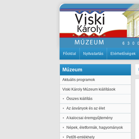
Főoldal
Nyitvatartás
Elérhetőségek
Múzeum
Aktuális programok
Viski Károly Múzeum kiállítások
Összes kiállítás
Az ásványok és az élet
A kalocsai éremgyűjtemény
Népek, életformák, hagyományok
Petőfi-emlékhely