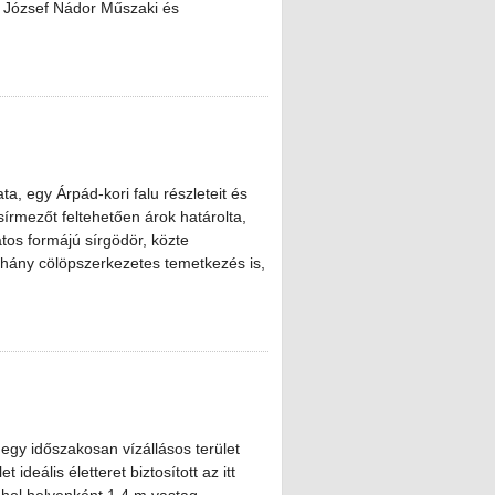
r. József Nádor Műszaki és
, egy Árpád-kori falu részleteit és
 sírmezőt feltehetően árok határolta,
atos formájú sírgödör, közte
néhány cölöpszerkezetes temetkezés is,
gy időszakosan vízállásos terület
 ideális életteret biztosított az itt