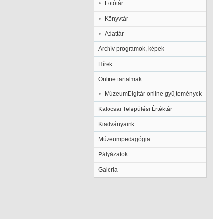
Fotótár
Könyvtár
Adattár
Archív programok, képek
Hírek
Online tartalmak
MúzeumDigitár online gyűjtemények
Kalocsai Települési Értéktár
Kiadványaink
Múzeumpedagógia
Pályázatok
Galéria