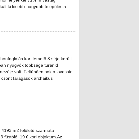
ahol helyenként 1,4 m vastag
kult ki kisebb-nagyobb település a
foglalás kori temető 8 sírja került
okban nyugvók többsége turanid
mezője volt. Feltűnően sok a lovassír,
 a csont faragások archaikus
gy 4193 m2 felületű szarmata
 3 füstölő, 19 újkori objektum.Az