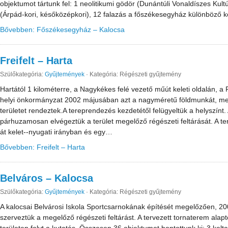
objektumot tártunk fel: 1 neolitikumi gödör (Dunántúli Vonaldíszes Kultúr
(Árpád-kori, későközépkori), 12 falazás a főszékesegyház különböző k
Bővebben: Főszékesegyház – Kalocsa
Freifelt – Harta
Szülőkategória:
Gyűjtemények
·
Kategória: Régészeti gyűjtemény
Hartától 1 kilométerre, a Nagykékes felé vezető műút keleti oldalán, a 
helyi önkormányzat 2002 májusában azt a nagyméretű földmunkát, me
területet rendeztek.A tereprendezés kezdetétől felügyeltük a helyszínt
párhuzamosan elvégeztük a terület megelőző régészeti feltárását. A t
át kelet--nyugati irányban és egy…
Bővebben: Freifelt – Harta
Belváros – Kalocsa
Szülőkategória:
Gyűjtemények
·
Kategória: Régészeti gyűjtemény
A kalocsai Belvárosi Iskola Sportcsarnokának építését megelőzően, 200
szerveztük a megelőző régészeti feltárást. A tervezett tornaterem alap