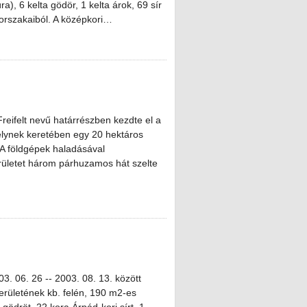
a), 6 kelta gödör, 1 kelta árok, 69 sír
orszakaiból. A középkori…
Freifelt nevű határrészben kezdte el a
lynek keretében egy 20 hektáros
. A földgépek haladásával
erületet három párhuzamos hát szelte
3. 06. 26 -- 2003. 08. 13. között
területének kb. felén, 190 m2-es