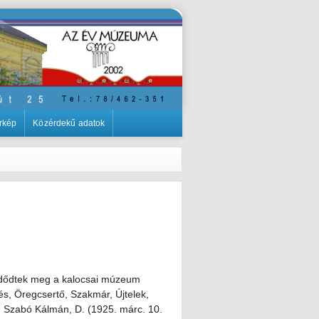
rkép
Közérdekű adatok
ezdődtek meg a kalocsai múzeum
és, Öregcsertő, Szakmár, Újtelek,
. Szabó Kálmán, D. (1925. márc. 10.