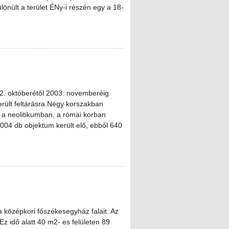
lönült a terület ÉNy-i részén egy a 18-
02. októberétől 2003. novemberéig
rült feltárásra.Négy korszakban
 a neolitikumban, a római korban
004 db objektum került elő, ebből 640
 középkori főszékesegyház falait. Az
 Ez idő alatt 40 m2- es felületen 89