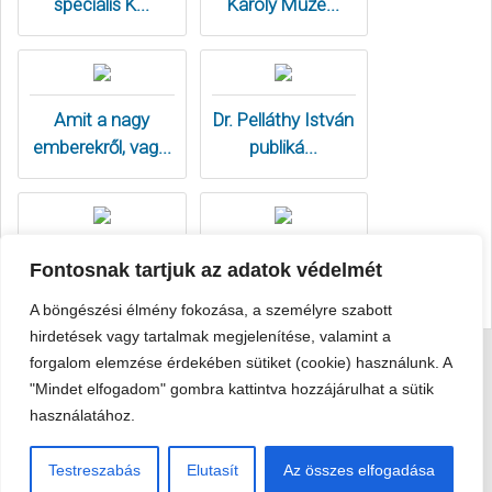
Fontosnak tartjuk az adatok védelmét
A böngészési élmény fokozása, a személyre szabott
hirdetések vagy tartalmak megjelenítése, valamint a
forgalom elemzése érdekében sütiket (cookie) használunk. A
Viski Károly Múzeum Kalocsa
"Mindet elfogadom" gombra kattintva hozzájárulhat a sütik
6300 Kalocsa, Szent István király út 25. · Telefon:
+36 78 462
használatához.
351
Testreszabás
Elutasít
Az összes elfogadása
© 2026 Viski Károly Múzeum Kalocsa