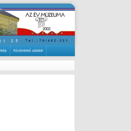
rkép
Közérdekű adatok