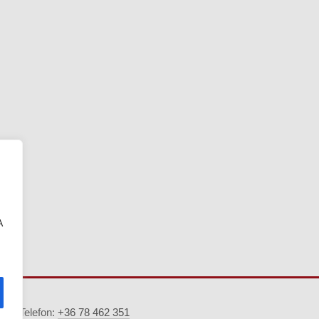
A
5. · Telefon:
+36 78 462 351