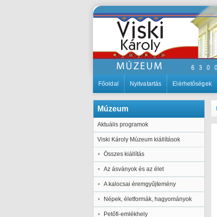
Főoldal
Nyitvatartás
Elérhetőségek
Múzeum
Aktuális programok
Viski Károly Múzeum kiállítások
Összes kiállítás
Az ásványok és az élet
A kalocsai éremgyűjtemény
Népek, életformák, hagyományok
Petőfi-emlékhely