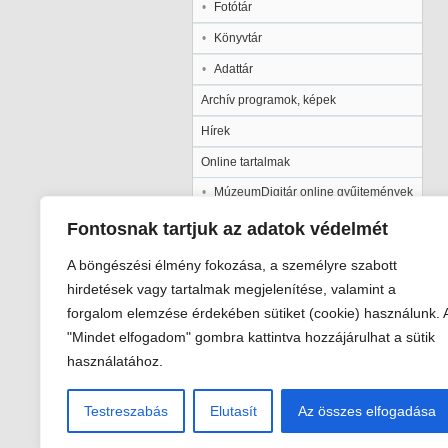
Fotótár
Könyvtár
Adattár
Archív programok, képek
Hírek
Online tartalmak
MúzeumDigitár online gyűjtemények
Kalocsai Települési Értéktár
Fontosnak tartjuk az adatok védelmét
Kiadványaink
A böngészési élmény fokozása, a személyre szabott
Múzeumpedagógia
hirdetések vagy tartalmak megjelenítése, valamint a
forgalom elemzése érdekében sütiket (cookie) használunk. 
Pályázatok
"Mindet elfogadom" gombra kattintva hozzájárulhat a sütik
Galéria
használatához.
Testreszabás
Elutasít
Az összes elfogadása
Viski Károly Múzeum Kalocsa
6300 Kalocsa, Szent István király út 2