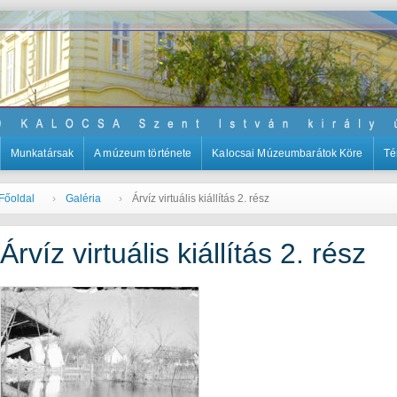
Munkatársak
A múzeum története
Kalocsai Múzeumbarátok Köre
Té
Főoldal
Galéria
Árvíz virtuális kiállítás 2. rész
Árvíz virtuális kiállítás 2. rész