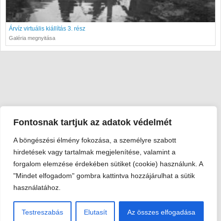
Árvíz virtuális kiállítás 3. rész
Galéria megnyitása
Fontosnak tartjuk az adatok védelmét
A böngészési élmény fokozása, a személyre szabott
Viski Károly Múzeum Kalocsa
hirdetések vagy tartalmak megjelenítése, valamint a
6300 Kalocsa, Szent István király út 25. · Telefon:
+36 78 462
forgalom elemzése érdekében sütiket (cookie) használunk. A
351
"Mindet elfogadom" gombra kattintva hozzájárulhat a sütik
© 2026 Viski Károly Múzeum Kalocsa
használatához.
Testreszabás
Elutasít
Az összes elfogadása