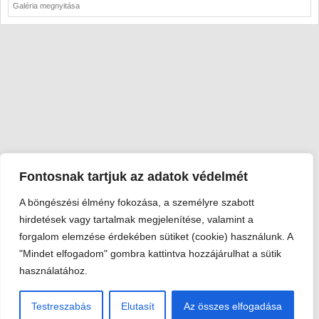
Galéria megnyitása
Fontosnak tartjuk az adatok védelmét
A böngészési élmény fokozása, a személyre szabott
Viski Károly Múzeum Kalocsa
hirdetések vagy tartalmak megjelenítése, valamint a
6300 Kalocsa, Szent István király út 25. · Telefon:
+36 78 462
forgalom elemzése érdekében sütiket (cookie) használunk. A
351
"Mindet elfogadom" gombra kattintva hozzájárulhat a sütik
© 2026 Viski Károly Múzeum Kalocsa
használatához.
Testreszabás
Elutasít
Az összes elfogadása