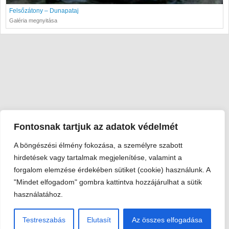
Felsőzátony – Dunapataj
Galéria megnyitása
Fontosnak tartjuk az adatok védelmét
A böngészési élmény fokozása, a személyre szabott
Viski Károly Múzeum Kalocsa
hirdetések vagy tartalmak megjelenítése, valamint a
6300 Kalocsa, Szent István király út 25. · Telefon:
+36 78 462
forgalom elemzése érdekében sütiket (cookie) használunk. A
351
"Mindet elfogadom" gombra kattintva hozzájárulhat a sütik
© 2026 Viski Károly Múzeum Kalocsa
használatához.
Testreszabás
Elutasít
Az összes elfogadása