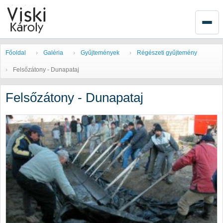
Főoldal
Galéria
Gyűjtemények
Régészeti gyűjtemény
Felsőzátony - Dunapataj
Felsőzátony - Dunapataj