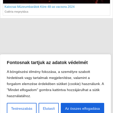
Kalocsai Múzeumbarátok Köre 48-as vacsora 2024
Galéria megnyitása
Fontosnak tartjuk az adatok védelmét
A böngészési élmény fokozása, a személyre szabott
Viski Károly Múzeum Kalocsa
hirdetések vagy tartalmak megjelenítése, valamint a
6300 Kalocsa, Szent István király út 25. · Telefon:
+36 78 462
forgalom elemzése érdekében sütiket (cookie) használunk. A
351
"Mindet elfogadom" gombra kattintva hozzájárulhat a sütik
© 2026 Viski Károly Múzeum Kalocsa
használatához.
Testreszabás
Elutasít
Az összes elfogadása