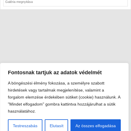
Galéria megnyitása
Fontosnak tartjuk az adatok védelmét
A böngészési élmény fokozása, a személyre szabott
Viski Károly Múzeum Kalocsa
hirdetések vagy tartalmak megjelenítése, valamint a
6300 Kalocsa, Szent István király út 25. · Telefon:
+36 78 462
forgalom elemzése érdekében sütiket (cookie) használunk. A
351
"Mindet elfogadom" gombra kattintva hozzájárulhat a sütik
© 2026 Viski Károly Múzeum Kalocsa
használatához.
Testreszabás
Elutasít
Az összes elfogadása