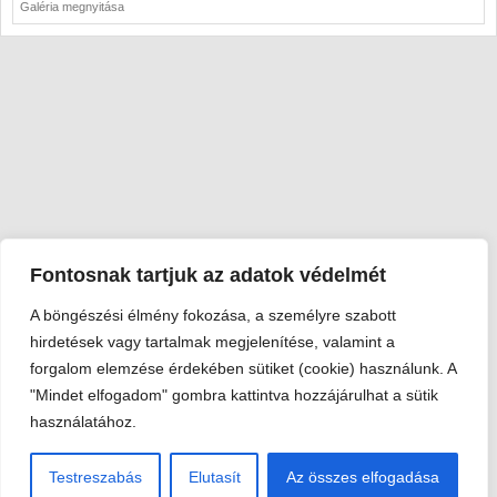
Galéria megnyitása
Fontosnak tartjuk az adatok védelmét
A böngészési élmény fokozása, a személyre szabott
Viski Károly Múzeum Kalocsa
hirdetések vagy tartalmak megjelenítése, valamint a
6300 Kalocsa, Szent István király út 25. · Telefon:
+36 78 462
forgalom elemzése érdekében sütiket (cookie) használunk. A
351
"Mindet elfogadom" gombra kattintva hozzájárulhat a sütik
© 2026 Viski Károly Múzeum Kalocsa
használatához.
Testreszabás
Elutasít
Az összes elfogadása