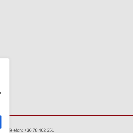
A
5. · Telefon:
+36 78 462 351