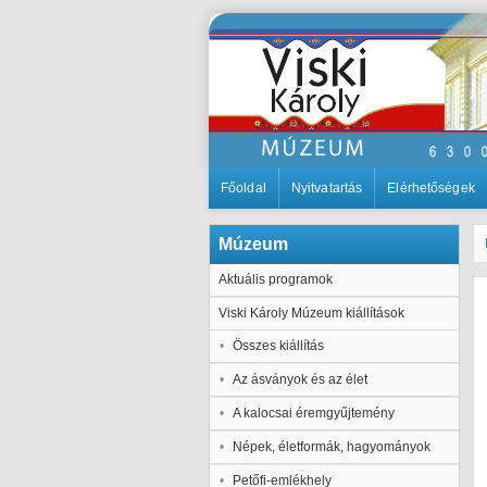
Főoldal
Nyitvatartás
Elérhetőségek
Múzeum
Aktuális programok
Viski Károly Múzeum kiállítások
Összes kiállítás
Az ásványok és az élet
A kalocsai éremgyűjtemény
Népek, életformák, hagyományok
Petőfi-emlékhely