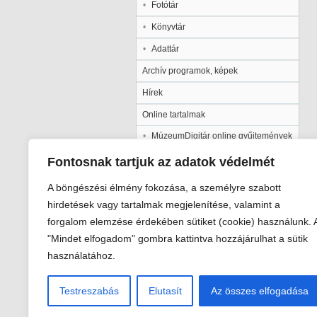
Fotótár
Könyvtár
Adattár
Archív programok, képek
Hírek
Online tartalmak
MúzeumDigitár online gyűjtemények
Kalocsai Települési Értéktár
Fontosnak tartjuk az adatok védelmét
Kiadványaink
A böngészési élmény fokozása, a személyre szabott
Múzeumpedagógia
hirdetések vagy tartalmak megjelenítése, valamint a
forgalom elemzése érdekében sütiket (cookie) használunk. 
Pályázatok
"Mindet elfogadom" gombra kattintva hozzájárulhat a sütik
Galéria
használatához.
Testreszabás
Elutasít
Az összes elfogadása
Viski Károly Múzeum Kalocsa
6300 Kalocsa, Szent István király út 2