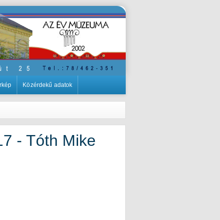
rkép
Közérdekű adatok
7 - Tóth Mike