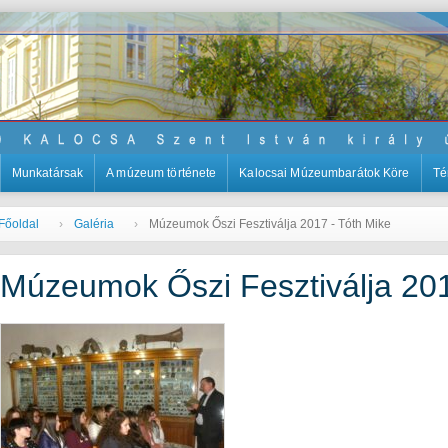
Munkatársak
A múzeum története
Kalocsai Múzeumbarátok Köre
Té
Főoldal
Galéria
Múzeumok Őszi Fesztiválja 2017 - Tóth Mike
Múzeumok Őszi Fesztiválja 201