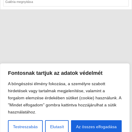
Galéria megnyitása
Fontosnak tartjuk az adatok védelmét
A böngészési élmény fokozása, a személyre szabott
Viski Károly Múzeum Kalocsa
hirdetések vagy tartalmak megjelenítése, valamint a
6300 Kalocsa, Szent István király út 25. · Telefon:
+36 78 462
forgalom elemzése érdekében sütiket (cookie) használunk. A
351
"Mindet elfogadom" gombra kattintva hozzájárulhat a sütik
© 2026 Viski Károly Múzeum Kalocsa
használatához.
Testreszabás
Elutasít
Az összes elfogadása