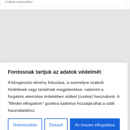
Galéria megnyitása
Fontosnak tartjuk az adatok védelmét
A böngészési élmény fokozása, a személyre szabott
Viski Károly Múzeum Kalocsa
hirdetések vagy tartalmak megjelenítése, valamint a
6300 Kalocsa, Szent István király út 25. · Telefon:
+36 78 462
forgalom elemzése érdekében sütiket (cookie) használunk. A
351
"Mindet elfogadom" gombra kattintva hozzájárulhat a sütik
© 2026 Viski Károly Múzeum Kalocsa
használatához.
Testreszabás
Elutasít
Az összes elfogadása