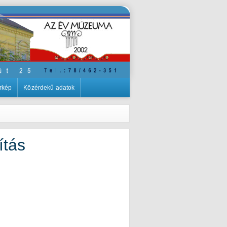
rkép
Közérdekű adatok
ítás