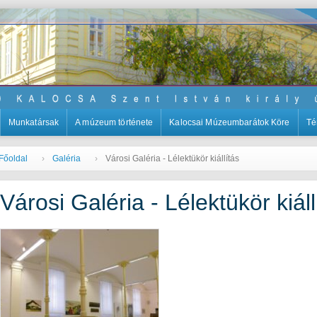
Munkatársak
A múzeum története
Kalocsai Múzeumbarátok Köre
Té
Főoldal
Galéria
Városi Galéria - Lélektükör kiállítás
Városi Galéria - Lélektükör kiáll