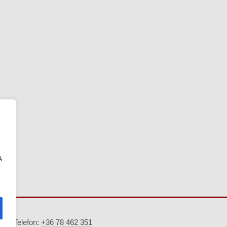
A
5. · Telefon:
+36 78 462 351