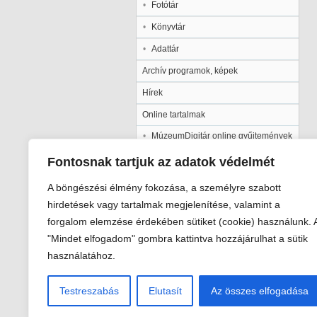
Fotótár
Könyvtár
Adattár
Archív programok, képek
Hírek
Online tartalmak
MúzeumDigitár online gyűjtemények
Kalocsai Települési Értéktár
Fontosnak tartjuk az adatok védelmét
Kiadványaink
A böngészési élmény fokozása, a személyre szabott
Múzeumpedagógia
hirdetések vagy tartalmak megjelenítése, valamint a
forgalom elemzése érdekében sütiket (cookie) használunk. 
Pályázatok
"Mindet elfogadom" gombra kattintva hozzájárulhat a sütik
Galéria
használatához.
Testreszabás
Elutasít
Az összes elfogadása
Viski Károly Múzeum Kalocsa
6300 Kalocsa, Szent István király út 2