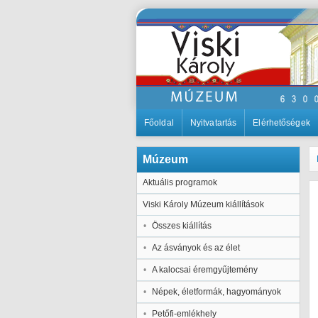
Főoldal
Nyitvatartás
Elérhetőségek
Múzeum
Aktuális programok
Viski Károly Múzeum kiállítások
Összes kiállítás
Az ásványok és az élet
A kalocsai éremgyűjtemény
Népek, életformák, hagyományok
Petőfi-emlékhely