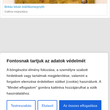
Birkás István kiállításmegnyitó
Galéria megnyitása
Fontosnak tartjuk az adatok védelmét
A böngészési élmény fokozása, a személyre szabott
Viski Károly Múzeum Kalocsa
hirdetések vagy tartalmak megjelenítése, valamint a
6300 Kalocsa, Szent István király út 25. · Telefon:
+36 78 462
forgalom elemzése érdekében sütiket (cookie) használunk. A
351
"Mindet elfogadom" gombra kattintva hozzájárulhat a sütik
© 2026 Viski Károly Múzeum Kalocsa
használatához.
Testreszabás
Elutasít
Az összes elfogadása