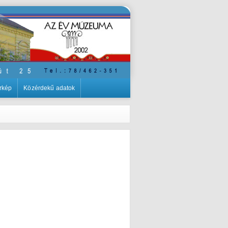
rkép
Közérdekű adatok