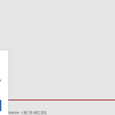
A
5. · Telefon:
+36 78 462 351