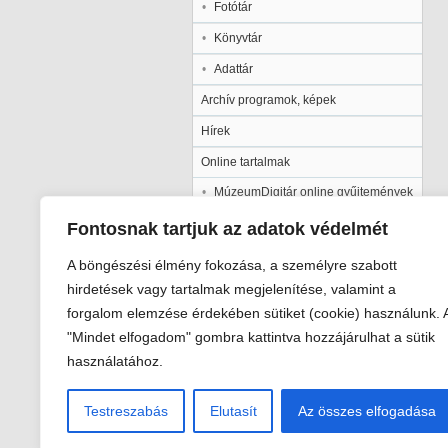
Fotótár
Könyvtár
Adattár
Archív programok, képek
Hírek
Online tartalmak
MúzeumDigitár online gyűjtemények
Kalocsai Települési Értéktár
Fontosnak tartjuk az adatok védelmét
Kiadványaink
A böngészési élmény fokozása, a személyre szabott
Múzeumpedagógia
hirdetések vagy tartalmak megjelenítése, valamint a
forgalom elemzése érdekében sütiket (cookie) használunk. 
Pályázatok
"Mindet elfogadom" gombra kattintva hozzájárulhat a sütik
Galéria
használatához.
Testreszabás
Elutasít
Az összes elfogadása
Viski Károly Múzeum Kalocsa
6300 Kalocsa, Szent István király út 2