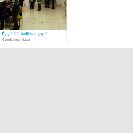
Égig érő fa kiállításmegnyitó
Galéria megnyitása