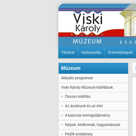
Főoldal
Nyitvatartás
Elérhetőségek
Múzeum
Aktuális programok
Viski Károly Múzeum kiállítások
Összes kiállítás
Az ásványok és az élet
A kalocsai éremgyűjtemény
Népek, életformák, hagyományok
Petőfi-emlékhely