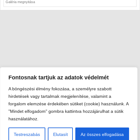
Galéria megnyitása
Fontosnak tartjuk az adatok védelmét
A böngészési élmény fokozása, a személyre szabott
Viski Károly Múzeum Kalocsa
hirdetések vagy tartalmak megjelenítése, valamint a
6300 Kalocsa, Szent István király út 25. · Telefon:
+36 78 462
forgalom elemzése érdekében sütiket (cookie) használunk. A
351
"Mindet elfogadom" gombra kattintva hozzájárulhat a sütik
© 2026 Viski Károly Múzeum Kalocsa
használatához.
Testreszabás
Elutasít
Az összes elfogadása