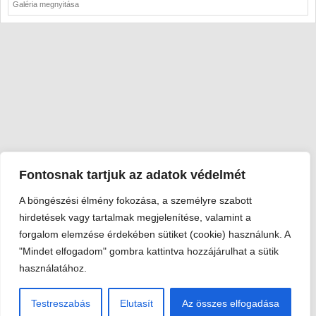
Galéria megnyitása
Fontosnak tartjuk az adatok védelmét
A böngészési élmény fokozása, a személyre szabott
Viski Károly Múzeum Kalocsa
hirdetések vagy tartalmak megjelenítése, valamint a
6300 Kalocsa, Szent István király út 25. · Telefon:
+36 78 462
forgalom elemzése érdekében sütiket (cookie) használunk. A
351
"Mindet elfogadom" gombra kattintva hozzájárulhat a sütik
© 2026 Viski Károly Múzeum Kalocsa
használatához.
Testreszabás
Elutasít
Az összes elfogadása