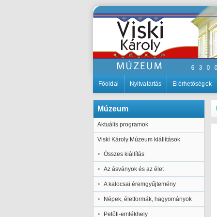
Főoldal
Nyitvatartás
Elérhetőségek
Múzeum
Aktuális programok
Viski Károly Múzeum kiállítások
Összes kiállítás
Az ásványok és az élet
A kalocsai éremgyűjtemény
Népek, életformák, hagyományok
Petőfi-emlékhely