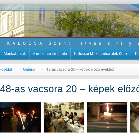
Munkatársak
A múzeum története
Kalocsai Múzeumbarátok Köre
Té
Főoldal
Galéria
48-as vacsora 20 – képek előző évekből
48-as vacsora 20 – képek előz