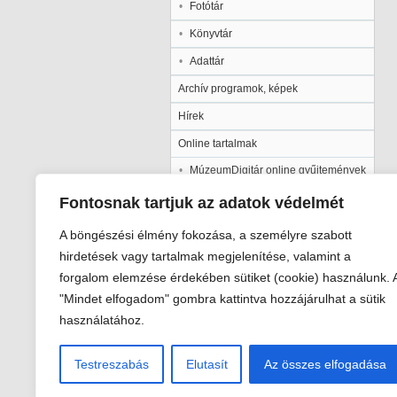
Fotótár
Könyvtár
Adattár
Archív programok, képek
Hírek
Online tartalmak
MúzeumDigitár online gyűjtemények
Kalocsai Települési Értéktár
Fontosnak tartjuk az adatok védelmét
Kiadványaink
A böngészési élmény fokozása, a személyre szabott
Múzeumpedagógia
hirdetések vagy tartalmak megjelenítése, valamint a
forgalom elemzése érdekében sütiket (cookie) használunk. 
Pályázatok
"Mindet elfogadom" gombra kattintva hozzájárulhat a sütik
Galéria
használatához.
Testreszabás
Elutasít
Az összes elfogadása
Viski Károly Múzeum Kalocsa
6300 Kalocsa, Szent István király út 2