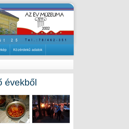
rkép
Közérdekű adatok
ő évekből