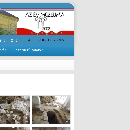
rkép
Közérdekű adatok