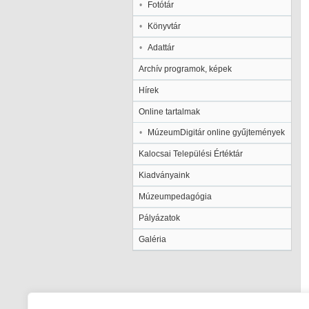
Fotótár
Könyvtár
Adattár
Archív programok, képek
Hírek
Online tartalmak
MúzeumDigitár online gyűjtemények
Kalocsai Települési Értéktár
Kiadványaink
Múzeumpedagógia
Pályázatok
Galéria