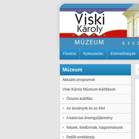
Főoldal
Nyitvatartás
Elérhetőségek
Múzeum
Aktuális programok
Viski Károly Múzeum kiállítások
Összes kiállítás
Az ásványok és az élet
A kalocsai éremgyűjtemény
Népek, életformák, hagyományok
Petőfi-emlékhely