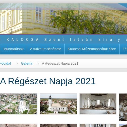
Munkatársak
A múzeum története
Kalocsai Múzeumbarátok Köre
Té
Főoldal
Galéria
A Régészet Napja 2021
A Régészet Napja 2021