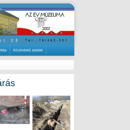
rkép
Közérdekű adatok
árás