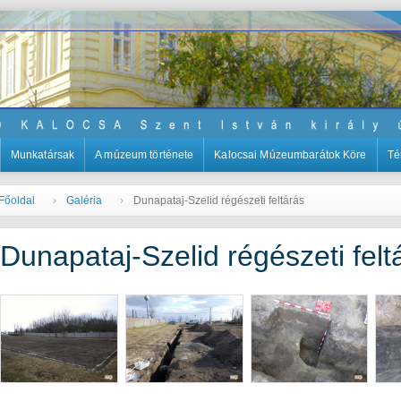
Munkatársak
A múzeum története
Kalocsai Múzeumbarátok Köre
Té
Főoldal
Galéria
Dunapataj-Szelid régészeti feltárás
Dunapataj-Szelid régészeti felt