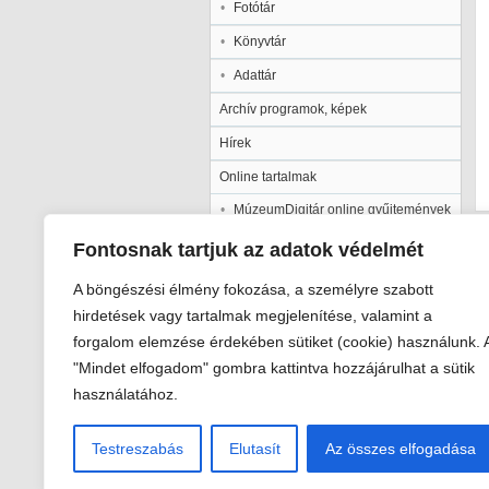
Fotótár
Könyvtár
Adattár
Archív programok, képek
Hírek
Online tartalmak
MúzeumDigitár online gyűjtemények
Kalocsai Települési Értéktár
Fontosnak tartjuk az adatok védelmét
Kiadványaink
A böngészési élmény fokozása, a személyre szabott
Múzeumpedagógia
hirdetések vagy tartalmak megjelenítése, valamint a
forgalom elemzése érdekében sütiket (cookie) használunk. 
Pályázatok
"Mindet elfogadom" gombra kattintva hozzájárulhat a sütik
Galéria
használatához.
Testreszabás
Elutasít
Az összes elfogadása
Viski Károly Múzeum Kalocsa
6300 Kalocsa, Szent István király út 2