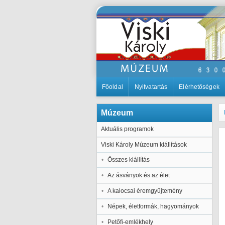
Főoldal
Nyitvatartás
Elérhetőségek
Múzeum
Aktuális programok
Viski Károly Múzeum kiállítások
Összes kiállítás
Az ásványok és az élet
A kalocsai éremgyűjtemény
Népek, életformák, hagyományok
Petőfi-emlékhely