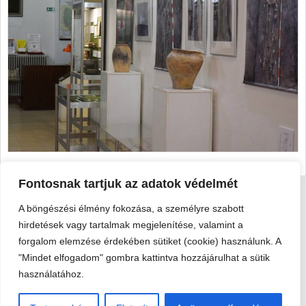
Fontosnak tartjuk az adatok védelmét
A böngészési élmény fokozása, a személyre szabott
Viski Károly Múzeum Kalocsa
hirdetések vagy tartalmak megjelenítése, valamint a
6300 Kalocsa, Szent István király út 25. · Telefon:
+36 78 462
forgalom elemzése érdekében sütiket (cookie) használunk. A
351
"Mindet elfogadom" gombra kattintva hozzájárulhat a sütik
© 2026 Viski Károly Múzeum Kalocsa
használatához.