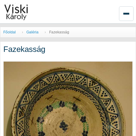
Főoldal
Galéria
Fazekasság
Fazekasság