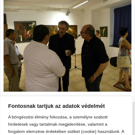
Fontosnak tartjuk az adatok védelmét
A böngészési élmény fokozása, a személyre szabott
Viski Károly Múzeum Kalocsa
hirdetések vagy tartalmak megjelenítése, valamint a
6300 Kalocsa, Szent István király út 25. · Telefon:
+36 78 462
forgalom elemzése érdekében sütiket (cookie) használunk. A
351