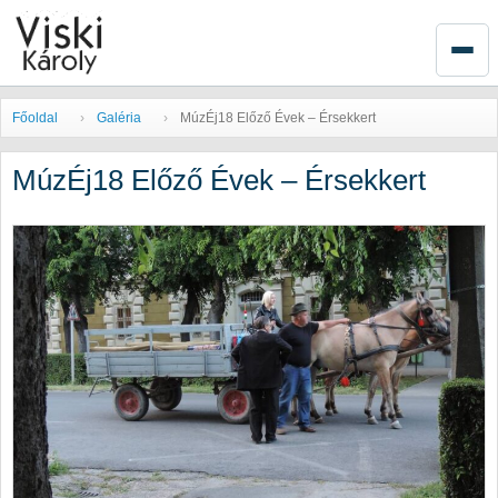
Főoldal
Galéria
MúzÉj18 Előző Évek – Érsekkert
MúzÉj18 Előző Évek – Érsekkert