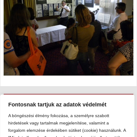
Viski Károly Múzeum Kalocsa
Fontosnak tartjuk az adatok védelmét
6300 Kalocsa, Szent István király út 25. · Telefon:
+36 78 462
A böngészési élmény fokozása, a személyre szabott
351
hirdetések vagy tartalmak megjelenítése, valamint a
© 2026 Viski Károly Múzeum Kalocsa
forgalom elemzése érdekében sütiket (cookie) használunk. A