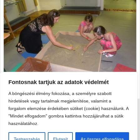
Fontosnak tartjuk az adatok védelmét
A böngészési élmény fokozása, a személyre szabott
hirdetések vagy tartalmak megjelenítése, valamint a
forgalom elemzése érdekében sütiket (cookie) használunk. A
Viski Károly Múzeum Kalocsa
"Mindet elfogadom" gombra kattintva hozzájárulhat a sütik
6300 Kalocsa, Szent István király út 25. · Telefon:
+36 78 462
használatához.
351
Testreszabás
Elutasít
Az összes elfogadása
© 2026 Viski Károly Múzeum Kalocsa