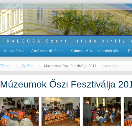
Munkatársak
A múzeum története
Kalocsai Múzeumbarátok Köre
Té
Főoldal
Galéria
Múzeumok Őszi Fesztiválja 2017 – Lakodalom
Múzeumok Őszi Fesztiválja 20