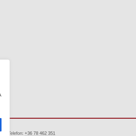
A
5. · Telefon:
+36 78 462 351