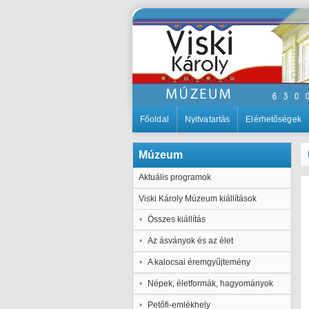
Főoldal
Nyitvatartás
Elérhetőségek
Múzeum
Aktuális programok
Viski Károly Múzeum kiállítások
Összes kiállítás
Az ásványok és az élet
A kalocsai éremgyűjtemény
Népek, életformák, hagyományok
Petőfi-emlékhely