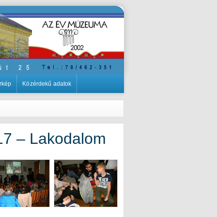
rkép
Közérdekű adatok
17 – Lakodalom