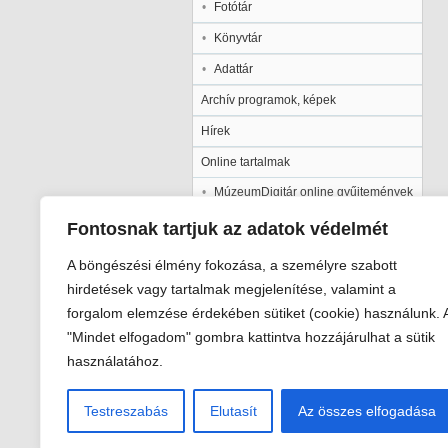
Fotótár
Könyvtár
Adattár
Archív programok, képek
Hírek
Online tartalmak
MúzeumDigitár online gyűjtemények
Kalocsai Települési Értéktár
Fontosnak tartjuk az adatok védelmét
Kiadványaink
A böngészési élmény fokozása, a személyre szabott
Múzeumpedagógia
hirdetések vagy tartalmak megjelenítése, valamint a
forgalom elemzése érdekében sütiket (cookie) használunk. 
Pályázatok
"Mindet elfogadom" gombra kattintva hozzájárulhat a sütik
Galéria
használatához.
Testreszabás
Elutasít
Az összes elfogadása
Viski Károly Múzeum Kalocsa
6300 Kalocsa, Szent István király út 2