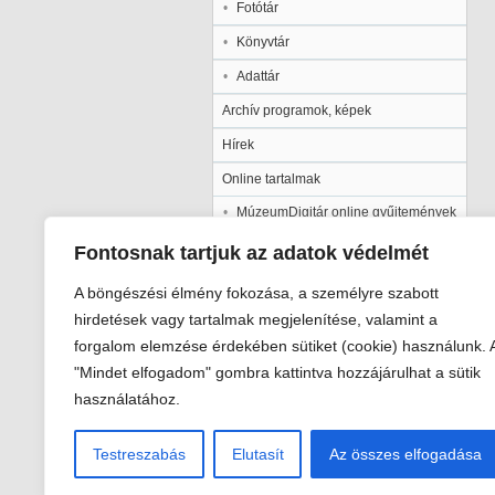
Fotótár
Könyvtár
Adattár
Archív programok, képek
Hírek
Online tartalmak
MúzeumDigitár online gyűjtemények
Kalocsai Települési Értéktár
Fontosnak tartjuk az adatok védelmét
Kiadványaink
A böngészési élmény fokozása, a személyre szabott
Múzeumpedagógia
hirdetések vagy tartalmak megjelenítése, valamint a
forgalom elemzése érdekében sütiket (cookie) használunk. 
Pályázatok
"Mindet elfogadom" gombra kattintva hozzájárulhat a sütik
Galéria
használatához.
Testreszabás
Elutasít
Az összes elfogadása
Viski Károly Múzeum Kalocsa
6300 Kalocsa, Szent István király út 2