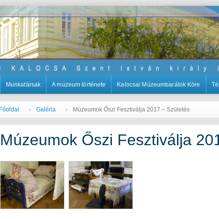
Munkatársak
A múzeum története
Kalocsai Múzeumbarátok Köre
Té
Főoldal
Galéria
Múzeumok Őszi Fesztiválja 2017 – Születés
Múzeumok Őszi Fesztiválja 201