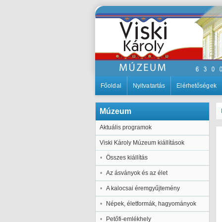
Főoldal
Nyitvatartás
Elérhetőségek
Múzeum
Aktuális programok
Viski Károly Múzeum kiállítások
Összes kiállítás
Az ásványok és az élet
A kalocsai éremgyűjtemény
Népek, életformák, hagyományok
Petőfi-emlékhely