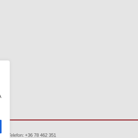
A
5. · Telefon:
+36 78 462 351