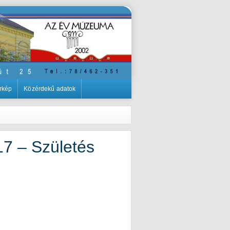
rkép
Közérdekű adatok
7 – Születés