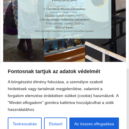
Fontosnak tartjuk az adatok védelmét
A böngészési élmény fokozása, a személyre szabott
Viski Károly Múzeum Kalocsa
hirdetések vagy tartalmak megjelenítése, valamint a
6300 Kalocsa, Szent István király út 25. · Telefon:
+36 78 462
forgalom elemzése érdekében sütiket (cookie) használunk. A
351
"Mindet elfogadom" gombra kattintva hozzájárulhat a sütik
© 2026 Viski Károly Múzeum Kalocsa
használatához.
Testreszabás
Elutasít
Az összes elfogadása