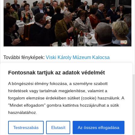
További fényképek:
Viski Károly Múzeum Kalocsa
Facebook
Fontosnak tartjuk az adatok védelmét
A böngészési élmény fokozása, a személyre szabott
Viski Károly Múzeum Kalocsa
hirdetések vagy tartalmak megjelenítése, valamint a
6300 Kalocsa, Szent István király út 25. · Telefon:
+36 78 462
forgalom elemzése érdekében sütiket (cookie) használunk. A
351
"Mindet elfogadom" gombra kattintva hozzájárulhat a sütik
használatához.
© 2026 Viski Károly Múzeum Kalocsa
Testreszabás
Elutasít
Az összes elfogadása