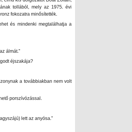
jának tollából, mely az 1975. évi
ronz fokozatra minősítették.
het és mindenki megtalálhatja a
az álmát.”
godt éjszakája?
sszonynak a továbbiakban nem volt
hető porszívózással.
agyszájú) lett az anyósa.”