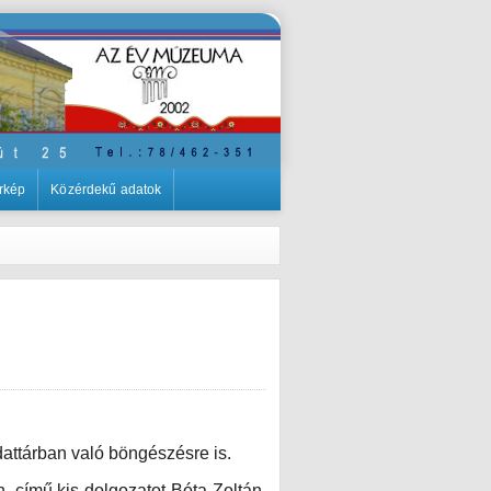
rkép
Közérdekű adatok
dattárban való böngészésre is.
, című kis dolgozatot Bóta Zoltán,