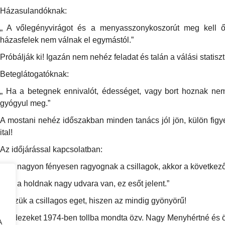
Házasulandóknak:
„ A vőlegényvirágot és a menyasszonykoszorút meg kell ő
házasfelek nem válnak el egymástól.”
Próbálják ki! Igazán nem nehéz feladat és talán a válási statiszt
Beteglátogatóknak:
„ Ha a betegnek ennivalót, édességet, vagy bort hoznak n
gyógyul meg.”
A mostani nehéz időszakban minden tanács jól jön, külön figy
ital!
Az időjárással kapcsolatban:
„ Ha nagyon fényesen ragyognak a csillagok, akkor a következő
„ Ha a holdnak nagy udvara van, ez esőt jelent.”
Nézzük a csillagos eget, hiszen az mindig gyönyörű!
Mindezeket 1974-ben tollba mondta özv. Nagy Menyhértné és 
A