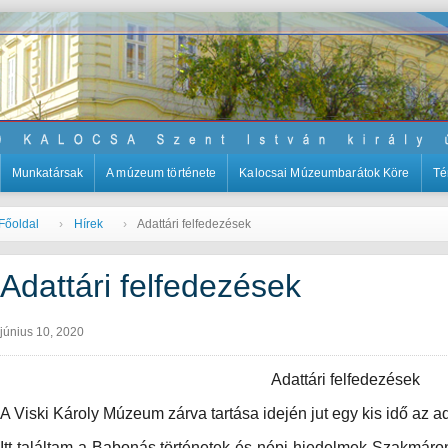
Munkatársak
A múzeum története
Kalocsai Múzeumbarátok Köre
Té
Főoldal
Hírek
Adattári felfedezések
Adattári felfedezések
június 10, 2020
Adattári felfedezések
A Viski Károly Múzeum zárva tartása idején jut egy kis idő az a
Itt találtam a Babonás történetek és népi hiedelmek Szakmáron