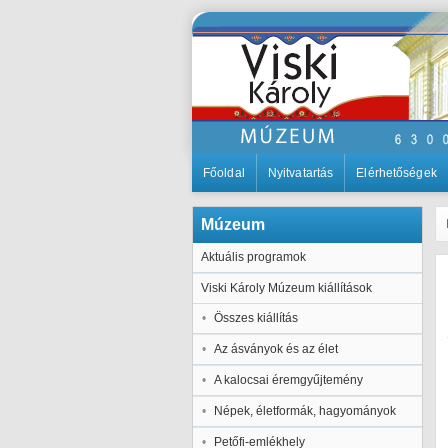
Főoldal
Nyitvatartás
Elérhetőségek
Múzeum
Aktuális programok
Viski Károly Múzeum kiállítások
Összes kiállítás
Az ásványok és az élet
A kalocsai éremgyűjtemény
Népek, életformák, hagyományok
Petőfi-emlékhely