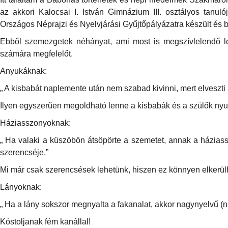
az akkori Kalocsai I. István Gimnázium III. osztályos tanuló
Országos Néprajzi és Nyelvjárási Gyűjtőpályázatra készült és b
Ebből szemezgetek néhányat, ami most is megszívlelendő le
számára megfelelőt.
Anyukáknak:
„ A kisbabát naplemente után nem szabad kivinni, mert elveszti 
Ilyen egyszerűen megoldható lenne a kisbabák és a szülők nyu
Háziasszonyoknak:
„ Ha valaki a küszöbön átsöpörte a szemetet, annak a házia
szerencséje.”
Mi már csak szerencsések lehetünk, hiszen ez könnyen elkerül
Lányoknak:
„ Ha a lány sokszor megnyalta a fakanalat, akkor nagynyelvű (n
Kóstoljanak fém kanállal!