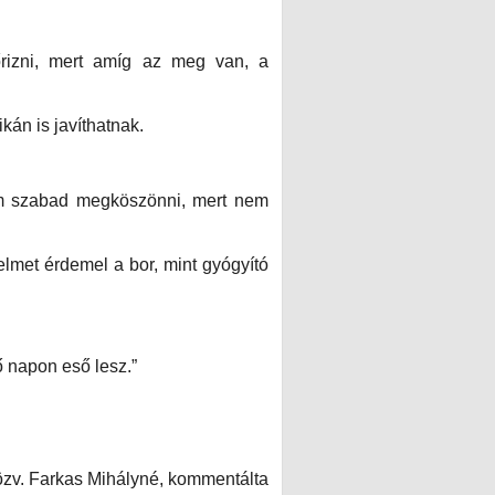
rizni, mert amíg az meg van, a
ikán is javíthatnak.
em szabad megköszönni, mert nem
elmet érdemel a bor, mint gyógyító
 napon eső lesz.”
özv. Farkas Mihályné, kommentálta