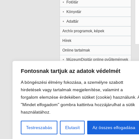
Fotótár
Könyvtár
Adattár
Archív programok, képek
Hírek
Online tartalmak
MúzeumDigitár online gyűjtemények
Kalocsai Települési Értéktár
Fontosnak tartjuk az adatok védelmét
Kiadványaink
A böngészési élmény fokozása, a személyre szabott
Múzeumpedagógia
hirdetések vagy tartalmak megjelenítése, valamint a
forgalom elemzése érdekében sütiket (cookie) használunk. 
Pályázatok
"Mindet elfogadom" gombra kattintva hozzájárulhat a sütik
Galéria
használatához.
Testreszabás
Elutasít
Az összes elfogadása
Viski Károly Múzeum Kalocsa
6300 Kalocsa, Szent István király út 2