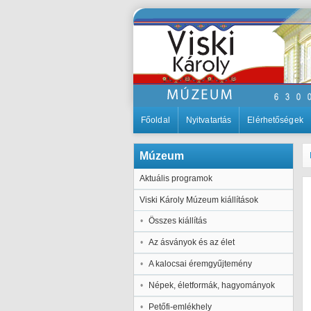
Főoldal
Nyitvatartás
Elérhetőségek
Múzeum
Aktuális programok
Viski Károly Múzeum kiállítások
Összes kiállítás
Az ásványok és az élet
A kalocsai éremgyűjtemény
Népek, életformák, hagyományok
Petőfi-emlékhely