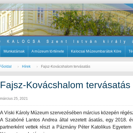
Munkatársak
A múzeum története
Kalocsai Múzeumbarátok Köre
Té
Főoldal
Hírek
Fajsz-Kovácshalom tervásatás
Fajsz-Kovácshalom tervásatás
március 25, 2021
A Viski Károly Múzeum szervezésében március közepén régészet
A Szabóné Lantos Andrea által vezetett ásatás, egy 2018. év
partnerként vettek részt a Pázmány Péter Katolikus Egyetem