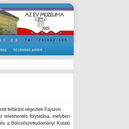
rkép
Közérdekű adatok
i feltárást végeztek Fajszon.
i leletmentés folytatása, melyben
 és a Bölcsészettudományi Kutató