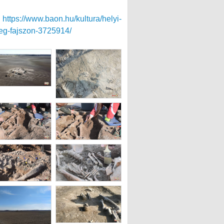
:
https://www.baon.hu/kultura/helyi-
meg-fajszon-3725914/