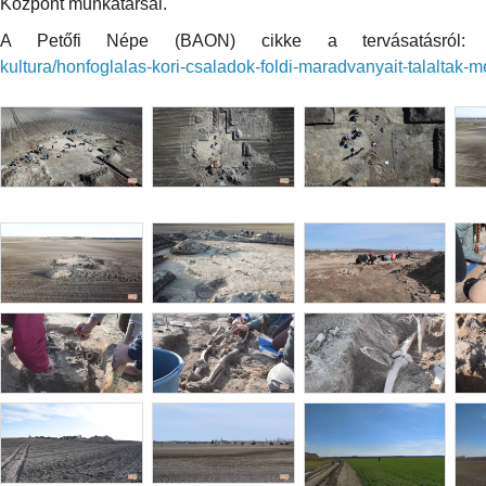
Központ munkatársai.
A Petőfi Népe (BAON) cikke a tervásatásról
kultura/honfoglalas-kori-csaladok-foldi-maradvanyait-talaltak-