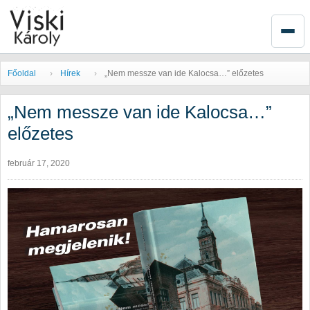
Főoldal
Hírek
„Nem messze van ide Kalocsa…” előzetes
„Nem messze van ide Kalocsa…”
előzetes
február 17, 2020