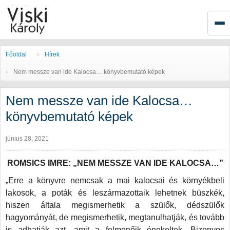
Főoldal
Hírek
Nem messze van ide Kalocsa… könyvbemutató képek
Nem messze van ide Kalocsa…
könyvbemutató képek
június 28, 2021
ROMSICS IMRE: „NEM MESSZE VAN IDE KALOCSA…”
„Erre a könyvre nemcsak a mai kalocsai és környékbeli
lakosok, a poták és leszármazottaik lehetnek büszkék,
hiszen általa megismerhetik a szülők, dédszülők
hagyományát, de megismerhetik, megtanulhatják, és tovább
is adhatják azt, amit a felmenőik énekeltek. Bizonyos