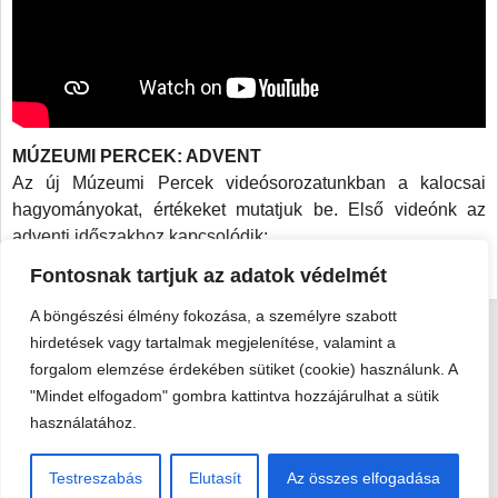
MÚZEUMI PERCEK: ADVENT
Az új Múzeumi Percek videósorozatunkban a kalocsai
hagyományokat, értékeket mutatjuk be. Első videónk az
adventi időszakhoz kapcsolódik:
https://www.youtube.com/watch?v=nNroqaXdSac
Fontosnak tartjuk az adatok védelmét
A böngészési élmény fokozása, a személyre szabott
hirdetések vagy tartalmak megjelenítése, valamint a
Viski Károly Múzeum Kalocsa
forgalom elemzése érdekében sütiket (cookie) használunk. A
6300 Kalocsa, Szent István király út 25. · Telefon:
+36 78 462
"Mindet elfogadom" gombra kattintva hozzájárulhat a sütik
351
használatához.
© 2026 Viski Károly Múzeum Kalocsa
Testreszabás
Elutasít
Az összes elfogadása