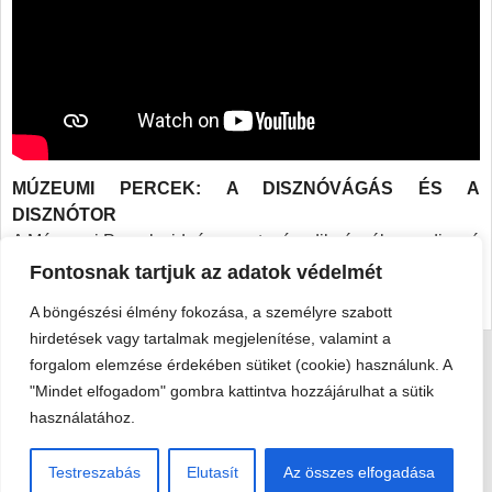
MÚZEUMI PERCEK: A DISZNÓVÁGÁS ÉS A
DISZNÓTOR
A Múzeumi Percek videósorozat második részében a disznó
tartás és a disznóvágás hagyományáról tanulhatnak:
Fontosnak tartjuk az adatok védelmét
https://www.youtube.com/watch?v=u7UtUWRr4-M
A böngészési élmény fokozása, a személyre szabott
hirdetések vagy tartalmak megjelenítése, valamint a
forgalom elemzése érdekében sütiket (cookie) használunk. A
Viski Károly Múzeum Kalocsa
"Mindet elfogadom" gombra kattintva hozzájárulhat a sütik
6300 Kalocsa, Szent István király út 25. · Telefon:
+36 78 462
használatához.
351
Testreszabás
Elutasít
Az összes elfogadása
© 2026 Viski Károly Múzeum Kalocsa