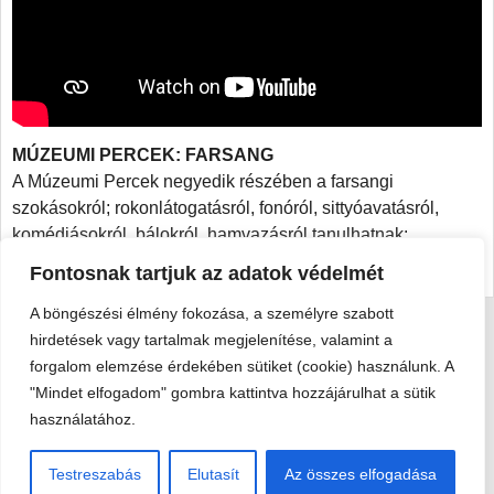
MÚZEUMI PERCEK: FARSANG
A Múzeumi Percek negyedik részében a farsangi
szokásokról; rokonlátogatásról, fonóról, sittyóavatásról,
komédiásokról, bálokról, hamvazásról tanulhatnak:
https://www.youtube.com/watch?v=404WLqKciIA
Fontosnak tartjuk az adatok védelmét
A böngészési élmény fokozása, a személyre szabott
hirdetések vagy tartalmak megjelenítése, valamint a
Viski Károly Múzeum Kalocsa
forgalom elemzése érdekében sütiket (cookie) használunk. A
6300 Kalocsa, Szent István király út 25. · Telefon:
+36 78 462
"Mindet elfogadom" gombra kattintva hozzájárulhat a sütik
351
használatához.
© 2026 Viski Károly Múzeum Kalocsa
Testreszabás
Elutasít
Az összes elfogadása