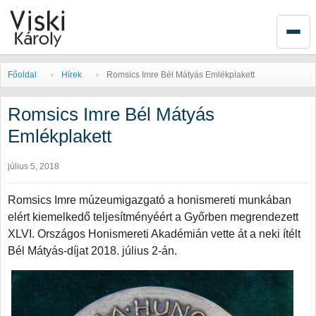
Főoldal
Hírek
Romsics Imre Bél Mátyás Emlékplakett
Romsics Imre Bél Mátyás
Emlékplakett
július 5, 2018
Romsics Imre múzeumigazgató a honismereti munkában
elért kiemelkedő teljesítményéért a Győrben megrendezett
XLVI. Országos Honismereti Akadémián vette át a neki ítélt
Bél Mátyás-díjat 2018. július 2-án.