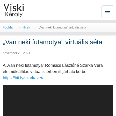
Főoldal
Hírek
„Van neki futamotya” virtuális séta
„Van neki futamotya” virtuális séta
november 29, 2021
A „Van neki futamotya” Romsics Lászlóné Szarka Vëra
életműkiállítás virtuális térben itt járható körbe:
https://bit.ly/szarkavera