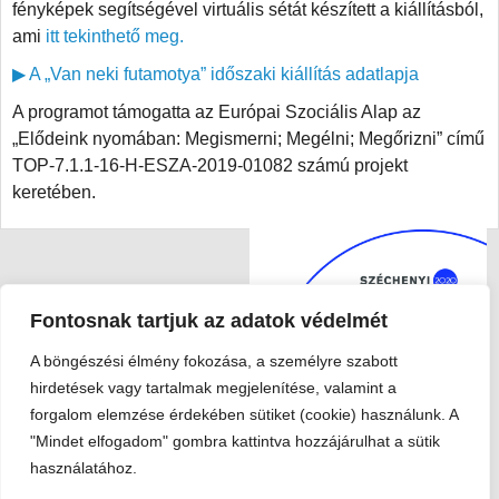
fényképek segítségével virtuális sétát készített a kiállításból,
ami
itt tekinthető meg.
▶ A „Van neki futamotya” időszaki kiállítás adatlapja
A programot támogatta az Európai Szociális Alap az
„Elődeink nyomában: Megismerni; Megélni; Megőrizni” című
TOP-7.1.1-16-H-ESZA-2019-01082 számú projekt
keretében.
Fontosnak tartjuk az adatok védelmét
A böngészési élmény fokozása, a személyre szabott
hirdetések vagy tartalmak megjelenítése, valamint a
forgalom elemzése érdekében sütiket (cookie) használunk. A
Viski Károly Múzeum Kalocsa
"Mindet elfogadom" gombra kattintva hozzájárulhat a sütik
6300 Kalocsa, Szent István király út 25. · Telefon:
+36 78 462
használatához.
351