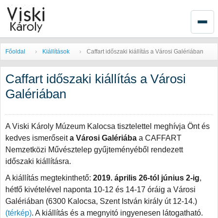
Főoldal
Kiállítások
Caffart időszaki kiállítás a Városi Galériában
Caffart időszaki kiállítás a Városi
Galériában
A Viski Károly Múzeum Kalocsa tisztelettel meghívja Önt és
kedves ismerőseit
a Városi Galériába
a CAFFART
Nemzetközi Művésztelep gyűjteményéből rendezett
időszaki kiállításra.
A kiállítás megtekinthető:
2019. április 26-tól június 2-ig
,
hétfő kivételével naponta 10-12 és 14-17 óráig a Városi
Galériában (6300 Kalocsa, Szent István király út 12-14.)
(térkép)
. A kiállítás és a megnyitó ingyenesen látogatható.