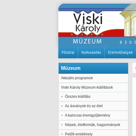
Főoldal
Nyitvatartás
Elérhetőségek
Múzeum
Aktuális programok
Viski Károly Múzeum kiállítások
Összes kiállítás
Az ásványok és az élet
A kalocsai éremgyűjtemény
Népek, életformák, hagyományok
Petőfi-emlékhely