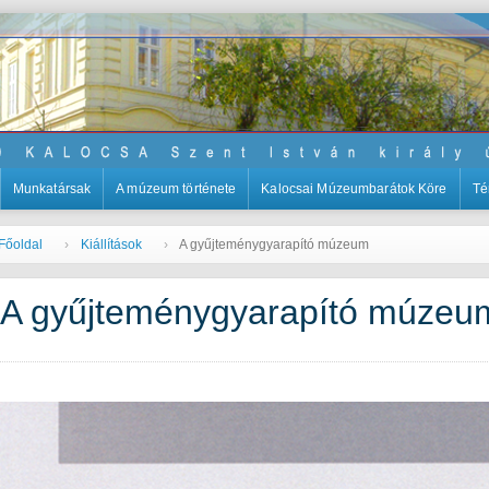
Munkatársak
A múzeum története
Kalocsai Múzeumbarátok Köre
Té
Főoldal
Kiállítások
A gyűjteménygyarapító múzeum
A gyűjteménygyarapító múzeu