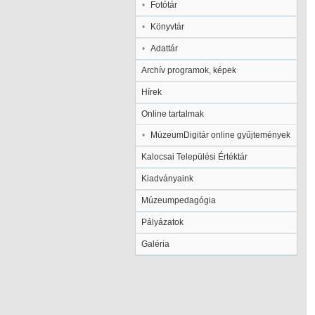
Fotótár
Könyvtár
Adattár
Archív programok, képek
Hírek
Online tartalmak
MúzeumDigitár online gyűjtemények
Kalocsai Települési Értéktár
Kiadványaink
Múzeumpedagógia
Pályázatok
Galéria