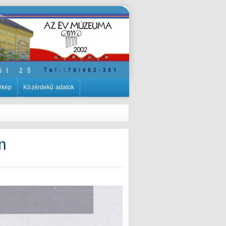
rkép
Közérdekű adatok
m