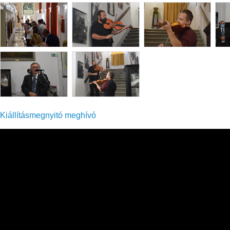
Kiállításmegnyitó meghívó