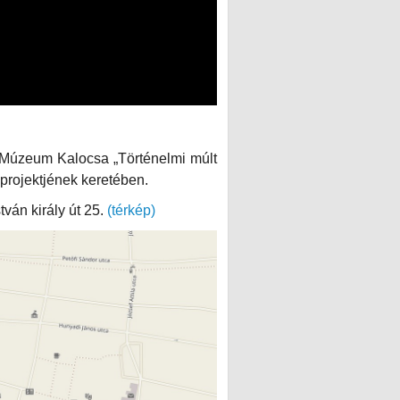
ly Múzeum Kalocsa „Történelmi múlt
rojektjének keretében.
ván király út 25.
(térkép)