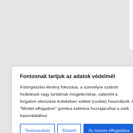
Fontosnak tartjuk az adatok védelmét
A böngészési élmény fokozása, a személyre szabott
hirdetések vagy tartalmak megjelenítése, valamint a
forgalom elemzése érdekében sütiket (cookie) használunk. 
"Mindet elfogadom" gombra kattintva hozzájárulhat a sütik
használatához.
Testreszabás
Elutasít
Az összes elfogadása
Viski Károly Múzeum Kalocsa