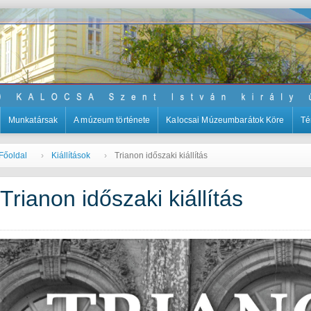
Munkatársak
A múzeum története
Kalocsai Múzeumbarátok Köre
Té
Főoldal
Kiállítások
Trianon időszaki kiállítás
Trianon időszaki kiállítás