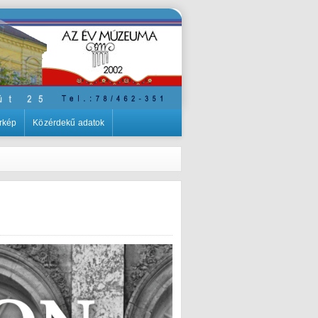
rkép
Közérdekű adatok