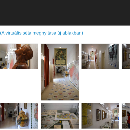
(A virtuális séta megnyitása új ablakban)