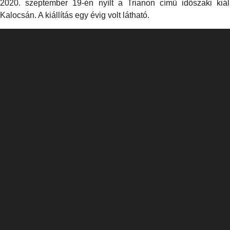
2020. szeptember 19-én nyílt a Trianon című időszaki kiá
Kalocsán. A kiállítás egy évig volt látható.