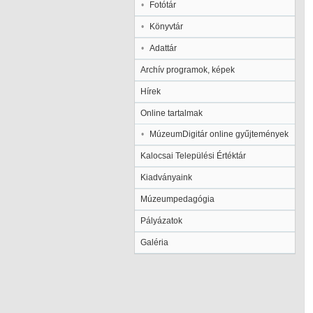
Fotótár
Könyvtár
Adattár
Archív programok, képek
Hírek
Online tartalmak
MúzeumDigitár online gyűjtemények
Kalocsai Települési Értéktár
Kiadványaink
Múzeumpedagógia
Pályázatok
Galéria