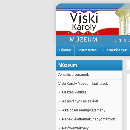
Főoldal
Nyitvatartás
Elérhetőségek
Múzeum
Aktuális programok
Viski Károly Múzeum kiállítások
Összes kiállítás
Az ásványok és az élet
A kalocsai éremgyűjtemény
Népek, életformák, hagyományok
Petőfi-emlékhely