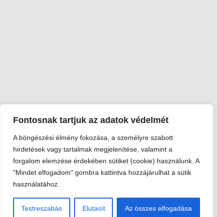
Fontosnak tartjuk az adatok védelmét
A böngészési élmény fokozása, a személyre szabott
Viski Károly Múzeum Kalocsa
hirdetések vagy tartalmak megjelenítése, valamint a
6300 Kalocsa, Szent István király út 25. · Telefon:
+36 78 462
forgalom elemzése érdekében sütiket (cookie) használunk. A
351
"Mindet elfogadom" gombra kattintva hozzájárulhat a sütik
© 2026 Viski Károly Múzeum Kalocsa
használatához.
Testreszabás
Elutasít
Az összes elfogadása