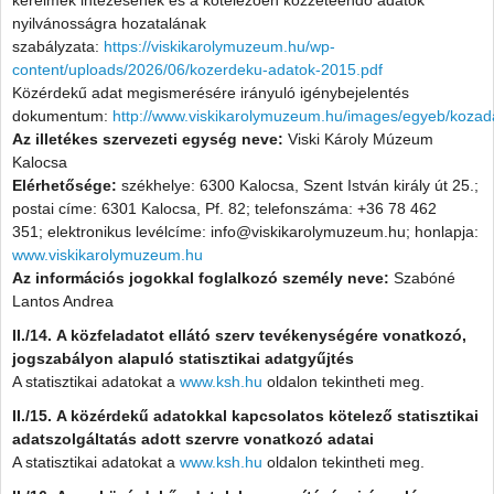
nyilvánosságra hozatalának
szabályzata:
https://viskikarolymuzeum.hu/wp-
content/uploads/2026/06/kozerdeku-adatok-2015.pdf
Közérdekű adat megismerésére irányuló igénybejelentés
dokumentum:
http://www.viskikarolymuzeum.hu/images/egyeb/koza
Az illetékes szervezeti egység neve:
Viski Károly Múzeum
Kalocsa
Elérhetősége:
székhelye: 6300 Kalocsa, Szent István király út 25.;
postai címe: 6301 Kalocsa, Pf. 82; telefonszáma: +36 78 462
351; elektronikus levélcíme: info@viskikarolymuzeum.hu; honlapja:
www.viskikarolymuzeum.hu
Az információs jogokkal foglalkozó személy neve:
Szabóné
Lantos Andrea
II./14. A közfeladatot ellátó szerv tevékenységére vonatkozó,
jogszabályon alapuló statisztikai adatgyűjtés
A statisztikai adatokat a
www.ksh.hu
oldalon tekintheti meg.
II./15. A közérdekű adatokkal kapcsolatos kötelező statisztikai
adatszolgáltatás adott szervre vonatkozó adatai
A statisztikai adatokat a
www.ksh.hu
oldalon tekintheti meg.