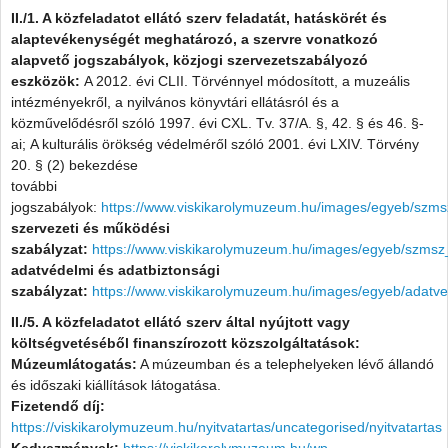
II./1. A közfeladatot ellátó szerv feladatát, hatáskörét és
alaptevékenységét meghatározó, a szervre vonatkozó
alapvető jogszabályok, közjogi szervezetszabályozó
eszközök:
A 2012. évi CLII. Törvénnyel módosított, a muzeális
intézményekről, a nyilvános könyvtári ellátásról és a
közművelődésről szóló 1997. évi CXL. Tv. 37/A. §, 42. § és 46. §-
ai; A kulturális örökség védelméről szóló 2001. évi LXIV. Törvény
20. § (2) bekezdése
további
jogszabályok:
https://www.viskikarolymuzeum.hu/images/egyeb/szm
szervezeti és működési
szabályzat:
https://www.viskikarolymuzeum.hu/images/egyeb/szms
adatvédelmi és adatbiztonsági
szabályzat:
https://www.viskikarolymuzeum.hu/images/egyeb/adatv
II./5. A közfeladatot ellátó szerv által nyújtott vagy
költségvetéséből finanszírozott közszolgáltatások:
Múzeumlátogatás:
A múzeumban és a telephelyeken lévő állandó
és időszaki kiállítások látogatása.
Fizetendő díj:
https://viskikarolymuzeum.hu/nyitvatartas/uncategorised/nyitvatartas
Kedvezmények:
https://viskikarolymuzeum.hu/wp-