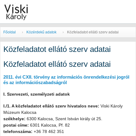
Főoldal
Közérdekű adatok
Közfeladatot ellátó szerv adatai
2011.
Közfeladatot ellátó szerv adatai
évi
CXII.
Közfeladatot ellátó szerv adatai
törvényhez
2011. évi CXII. törvény az információs önrendelkezési jogról
és az információszabadságról
I. Szervezeti, személyzeti adatok
I./1. A közfeladatot ellátó szerv hivatalos neve:
Viski Károly
Múzeum Kalocsa
székhelye:
6300 Kalocsa, Szent István király út 25.
postai címe:
6301 Kalocsa, Pf. 82
telefonszáma:
+36 78 462 351