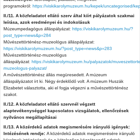
programokról:
https://viskikarolymuzeum.hu/kepek/uncategorised/ke
II./11. A közfeladatot ellátó szerv által kiírt pályázatok szakmai
leírása, azok eredményei és indokolásuk
Múzeumpedagógus álláspályázat:
https://viskikarolymuzeum.hu/?
post_type=news&p=284
Művészettörténész-muzeológus álláspályázat:
https://viskikarolymuzeum.hu/?post_type=news&p=283
Művészettörténész-muzeológus
álláspályázat:
https://viskikarolymuzeum.hu/palyazatok/muveszettort
muzeologus-palyazat/
A művészettörténész állás megüresedett. A múzeum
álláspályázatot írt ki. Négy érdeklődő volt. A múzeum Huszák
Elizabetet választotta, aki el fogja végezni a művészettörténész
szakot.
II./12. A közfeladatot ellátó szervnél végzett
alaptevékenységgel kapcsolatos vizsgálatok, ellenőrzések
nyilvános megállapításai
II./13. A közérdekű adatok megismerésére irányuló igények:
Intézésének rendje:
A közérdekű adatok megismerésére irányuló
kérelmek intézésének és a kötelezően közzéteendő adatok