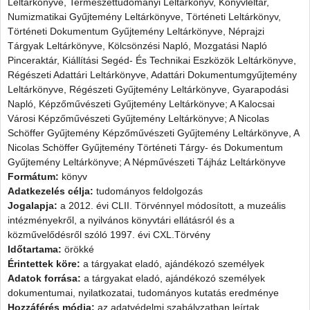
Leltárkönyve, Természettudományi Leltárkönyv, Könyvleltár,
Numizmatikai Gyűjtemény Leltárkönyve, Történeti Leltárkönyv,
Történeti Dokumentum Gyűjtemény Leltárkönyve, Néprajzi
Tárgyak Leltárkönyve, Kölcsönzési Napló, Mozgatási Napló
Pinceraktár, Kiállítási Segéd- És Technikai Eszközök Leltárkönyve,
Régészeti Adattári Leltárkönyve, Adattári Dokumentumgyűjtemény
Leltárkönyve, Régészeti Gyűjtemény Leltárkönyve, Gyarapodási
Napló, Képzőművészeti Gyűjtemény Leltárkönyve; A Kalocsai
Városi Képzőművészeti Gyűjtemény Leltárkönyve; A Nicolas
Schöffer Gyűjtemény Képzőművészeti Gyűjtemény Leltárkönyve, A
Nicolas Schöffer Gyűjtemény Történeti Tárgy- és Dokumentum
Gyűjtemény Leltárkönyve; A Népművészeti Tájház Leltárkönyve
Formátum:
könyv
Adatkezelés célja:
tudományos feldolgozás
Jogalapja:
a 2012. évi CLII. Törvénnyel módosított, a muzeális
intézményekről, a nyilvános könyvtári ellátásról és a
közművelődésről szóló 1997. évi CXL.Törvény
Időtartama:
örökké
Érintettek köre:
a tárgyakat eladó, ajándékozó személyek
Adatok forrása:
a tárgyakat eladó, ajándékozó személyek
dokumentumai, nyilatkozatai, tudományos kutatás eredménye
Hozzáférés módja:
az adatvédelmi szabályzatban leírtak