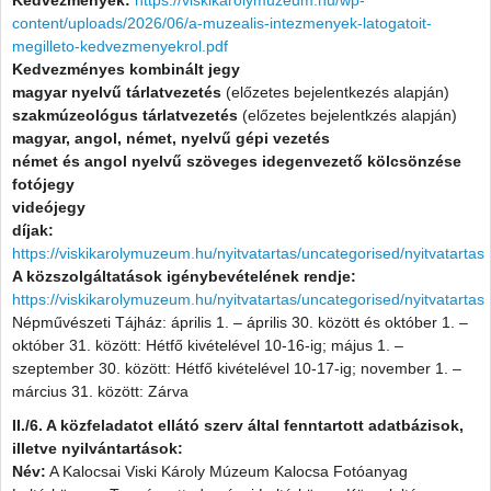
content/uploads/2026/06/a-muzealis-intezmenyek-latogatoit-
megilleto-kedvezmenyekrol.pdf
Kedvezményes kombinált jegy
magyar nyelvű tárlatvezetés
(előzetes bejelentkezés alapján)
szakmúzeológus tárlatvezetés
(előzetes bejelentkzés alapján)
magyar, angol, német, nyelvű gépi vezetés
német és angol nyelvű szöveges idegenvezető kölcsönzése
fotójegy
videójegy
díjak:
https://viskikarolymuzeum.hu/nyitvatartas/uncategorised/nyitvatartas
A közszolgáltatások igénybevételének rendje:
https://viskikarolymuzeum.hu/nyitvatartas/uncategorised/nyitvatartas
Népművészeti Tájház: április 1. – április 30. között és október 1. –
október 31. között: Hétfő kivételével 10-16-ig; május 1. –
szeptember 30. között: Hétfő kivételével 10-17-ig; november 1. –
március 31. között: Zárva
II./6. A közfeladatot ellátó szerv által fenntartott adatbázisok,
illetve nyilvántartások:
Név:
A Kalocsai Viski Károly Múzeum Kalocsa Fotóanyag