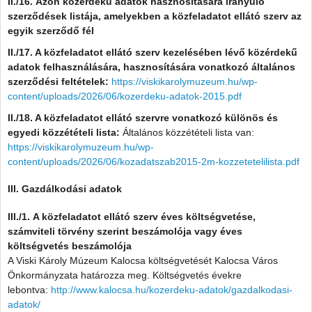
II./16. Azon közérdekű adatok hasznosítására irányuló
szerződések listája, amelyekben a közfeladatot ellátó szerv az
egyik szerződő fél
II./17. A közfeladatot ellátó szerv kezelésében lévő közérdekű
adatok felhasználására, hasznosítására vonatkozó általános
szerződési feltételek:
https://viskikarolymuzeum.hu/wp-
content/uploads/2026/06/kozerdeku-adatok-2015.pdf
II./18. A közfeladatot ellátó szervre vonatkozó különös és
egyedi közzétételi lista:
Általános közzétételi lista van:
https://viskikarolymuzeum.hu/wp-
content/uploads/2026/06/kozadatszab2015-2m-kozzetetelilista.pdf
III. Gazdálkodási adatok
III./1. A közfeladatot ellátó szerv éves költségvetése,
számviteli törvény szerint beszámolója vagy éves
költségvetés beszámolója
A Viski Károly Múzeum Kalocsa költségvetését Kalocsa Város
Önkormányzata határozza meg. Költségvetés évekre
lebontva:
http://www.kalocsa.hu/kozerdeku-adatok/gazdalkodasi-
adatok/