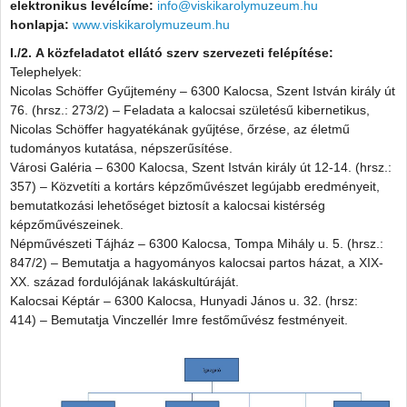
elektronikus levélcíme:
info@viskikarolymuzeum.hu
honlapja:
www.viskikarolymuzeum.hu
I./2. A közfeladatot ellátó szerv szervezeti felépítése:
Telephelyek:
Nicolas Schöffer Gyűjtemény – 6300 Kalocsa, Szent István király út
76. (hrsz.: 273/2) – Feladata a kalocsai születésű kibernetikus,
Nicolas Schöffer hagyatékának gyűjtése, őrzése, az életmű
tudományos kutatása, népszerűsítése.
Városi Galéria – 6300 Kalocsa, Szent István király út 12-14. (hrsz.:
357) – Közvetíti a kortárs képzőművészet legújabb eredményeit,
bemutatkozási lehetőséget biztosít a kalocsai kistérség
képzőművészeinek.
Népművészeti Tájház – 6300 Kalocsa, Tompa Mihály u. 5. (hrsz.:
847/2) – Bemutatja a hagyományos kalocsai partos házat, a XIX-
XX. század fordulójának lakáskultúráját.
Kalocsai Képtár – 6300 Kalocsa, Hunyadi János u. 32. (hrsz:
414) – Bemutatja Vinczellér Imre festőművész festményeit.