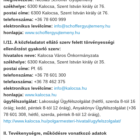
székhelye:
6300 Kalocsa, Szent István király út 76.
postai címe:
6300 Kalocsa, Szent István király út 76.
telefonszáma:
+36 78 600 999
elektronikus levélcíme:
info@schoffergyujtemeny.hu
honlapja:
www.schoffergyujtemeny.hu
I./11. A közfeladatot ellátó szerv felett törvényességi
ellenőrzést gyakorló szerv:
hivatalos neve:
Kalocsa Város Önkormányzata
székhelye:
6300 Kalocsa, Szent István király út 35.
postai címe:
Pf. 65
telefonszáma:
+36 78 601 300
telefaxszáma:
+36 78 462 375
elektronikus levélcíme:
info@kalocsa.hu
honlapja:
www.kalocsa.hu
ügyfélszolgálat:
Lakossági Ügyfélszolgálat (hétfő, szerda 8-tól 16
óráig; kedd, péntek 8-tól 12 óráig), Anyakönyv Ügyfélszolgálat (+36
78 601 308, hétfő, szerda, péntek 8-tól 12 óráig),
http://www.kalocsa.hu/polgarmesteri-hivatal/ugyfelszolgalat/
II. Tevékenységre, működésre vonatkozó adatok