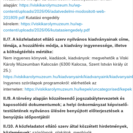
alapján:
https://viskikarolymuzeum.hu/wp-
content/uploads/2026/06/adatvedelmi-modositott-web-
201809.pdf
Kutatási engedély
kérelem:
https://viskikarolymuzeum.hu/wp-
content/uploads/2026/06/kutatasiengedely.pdf
II./7. A közfeladatot ellátó szerv nyilvános kiadványainak címe,
témája, a hozzáférés módja, a kiadvány ingyenessége, illetve
a költségtérítés mértéke:
Nem ingyenes könyvek, kiadások, kiadványok: megvehetők a Viski
Károly Múzeumban Kalocsán (6300 Kalocsa, Szent István király út
25.):
https://viskikarolymuzeum.hu/kiadvanyaink/kiadvanyaink/kiadvanyain
Ingyenes szórólapok programokról: elérhetőek az
interneten:
https://viskikarolymuzeum.hu/kepek/uncategorised/kepek
II./9.
A törvény alapján közzéteendő jogszabálytervezetek és
kapcsolódó dokumentumok; a helyi önkormányzat képviselő-
testületének nyilvános ülésére benyújtott előterjesztések a
benyújtás időpontjától
II./10. A közfeladatot ellátó szerv által közzétett hirdetmények,
közlemények:
szórólapok, plakátok, meghívók