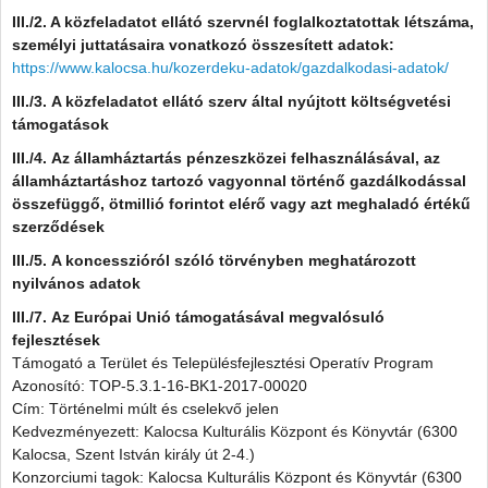
III./2. A közfeladatot ellátó szervnél
foglalkoztatottak létszáma,
személyi juttatásaira vonatkozó összesített adatok:
https://www.kalocsa.hu/kozerdeku-adatok/gazdalkodasi-adatok/
III./3. A közfeladatot ellátó szerv által nyújtott költségvetési
támogatások
III./4. Az államháztartás pénzeszközei felhasználásával, az
államháztartáshoz tartozó vagyonnal történő gazdálkodással
összefüggő, ötmillió forintot elérő vagy azt meghaladó értékű
szerződések
III./5. A koncesszióról szóló törvényben meghatározott
nyilvános adatok
III./7. Az Európai Unió támogatásával megvalósuló
fejlesztések
Támogató a Terület és Településfejlesztési Operatív Program
Azonosító: TOP-5.3.1-16-BK1-2017-00020
Cím: Történelmi múlt és cselekvő jelen
Kedvezményezett: Kalocsa Kulturális Központ és Könyvtár (6300
Kalocsa, Szent István király út 2-4.)
Konzorciumi tagok: Kalocsa Kulturális Központ és Könyvtár (6300