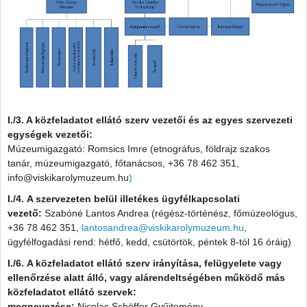
I./3. A közfeladatot ellátó szerv vezetői és az egyes szervezeti
egységek vezetői:
Múzeumigazgató: Romsics Imre (etnográfus, földrajz szakos
tanár, múzeumigazgató, főtanácsos, +36 78 462 351,
info@viskikarolymuzeum.hu
)
I./4. A szervezeten belül illetékes ügyfélkapcsolati
vezető:
Szabóné Lantos Andrea (régész-történész, főmúzeológus,
+36 78 462 351,
lantosandrea@viskikarolymuzeum.hu
,
ügyfélfogadási rend: hétfő, kedd, csütörtök, péntek 8-tól 16 óráig)
I./6. A közfeladatot ellátó szerv irányítása, felügyelete vagy
ellenőrzése alatt álló, vagy alárendeltségében működő más
közfeladatot ellátó szervek:
megnevezése:
Nicolas Schöffer Gyűjtemény