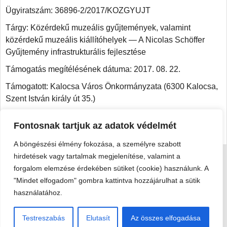
Ügyiratszám: 36896-2/2017/KOZGYUJT
Tárgy: Közérdekű muzeális gyűjtemények, valamint
közérdekű muzeális kiállítóhelyek — A Nicolas Schöffer
Gyűjtemény infrastrukturális fejlesztése
Támogatás megítélésének dátuma: 2017. 08. 22.
Támogatott: Kalocsa Város Önkormányzata (6300 Kalocsa,
Szent István király út 35.)
Feladatok megvalósításának helye: Nicolas Schöffer
Fontosnak tartjuk az adatok védelmét
Gyűjtemény (6300 Kalocsa, Szent István király út 76.)
A böngészési élmény fokozása, a személyre szabott
hirdetések vagy tartalmak megjelenítése, valamint a
forgalom elemzése érdekében sütiket (cookie) használunk. A
Viski Károly Múzeum Kalocsa
"Mindet elfogadom" gombra kattintva hozzájárulhat a sütik
6300 Kalocsa, Szent István király út 25. · Telefon:
+36 78 462
használatához.
351
© 2026 Viski Károly Múzeum Kalocsa
Testreszabás
Elutasít
Az összes elfogadása