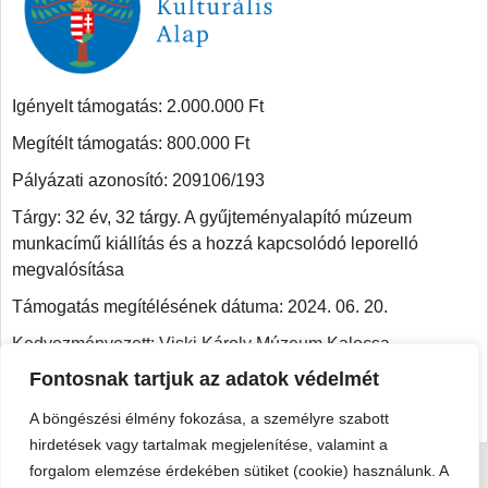
Igényelt támogatás: 2.000.000 Ft
Megítélt támogatás: 800.000 Ft
Pályázati azonosító: 209106/193
Tárgy: 32 év, 32 tárgy. A gyűjteményalapító múzeum
munkacímű kiállítás és a hozzá kapcsolódó leporelló
megvalósítása
Támogatás megítélésének dátuma: 2024. 06. 20.
Kedvezményezett: Viski Károly Múzeum Kalocsa
Fontosnak tartjuk az adatok védelmét
Beszámoló:
https://viskikarolymuzeum.hu/wp-
content/uploads/2026/07/szakmai-beszamolo-egyben.pdf
A böngészési élmény fokozása, a személyre szabott
hirdetések vagy tartalmak megjelenítése, valamint a
forgalom elemzése érdekében sütiket (cookie) használunk. A