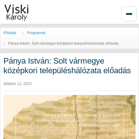
Főoldal
Programok
Pánya István: Solt vármegye középkori településhálózata előadás
Pánya István: Solt vármegye
középkori településhálózata előadás
október 12, 2022