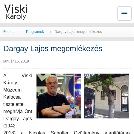
Főoldal
Programok
Dargay Lajos megemlékezés
Dargay Lajos megemlékezés
január 15, 2019
A Viski
Károly
Múzeum
Kalocsa
tisztelettel
meghívja Önt
Dargay Lajos
(1942 –
2018) a Nicolas Schöffer Gyűjtemény alapítójának