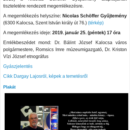
tiszteletére rendezett megemlékezésre.
A megemlékezés helyszíne:
Nicolas Schöffer Gyűjtemény
(6300 Kalocsa, Szent István király út 76.)
(térkép)
A megemlékezés ideje:
2019. január 25. (péntek) 17 óra
Emlékbeszédet mond: Dr. Bálint József Kalocsa város
polgármestere, Romsics Imre múzeumigazgató, Dr. Kriston
Vízi József etnográfus
Gyászjelentés
Cikk Dargay Lajosról, képek a temetésről
Plakát